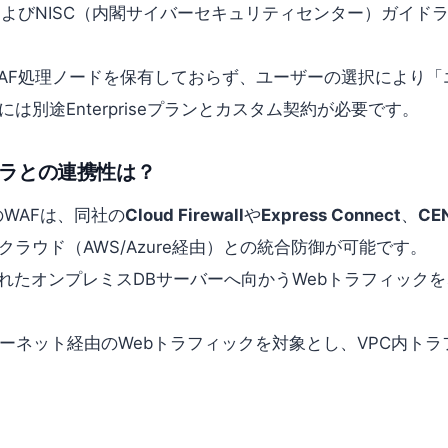
およびNISC（内閣サイバーセキュリティセンター）ガイ
理的なWAF処理ノードを保有しておらず、ユーザーの選択によ
別途Enterpriseプランとカスタム契約が必要です。
ラとの連携性は？
）のWAFは、同社の
Cloud Firewall
や
Express Connect
、
CEN
ラウド（AWS/Azure経由）との統合防御が可能です。
接続されたオンプレミスDBサーバーへ向かうWebトラフィックを、WA
クインターネット経由のWebトラフィックを対象とし、VPC内