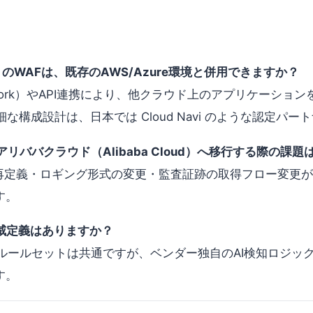
ud）のWAFは、既存のAWS/Azure環境と併用できますか？
e Network）やAPI連携により、他クラウド上のアプリケーションを
な構成設計は、日本では Cloud Navi のような認定パ
が、アリババクラウド（Alibaba Cloud）へ移行する際の課
の再定義・ロギング形式の変更・監査証跡の取得フロー変更が
す。
威定義はありますか？
ースの基本ルールセットは共通ですが、ベンダー独自のAI検知ロ
す。