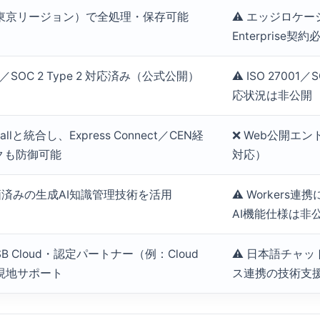
（東京リージョン）で全処理・保存可能
⚠️ エッジロケ
Enterprise契約
SC／SOC 2 Type 2 対応済み（公式公開）
⚠️ ISO 2700
応状況は非公開
ewallと統合し、Express Connect／CEN経
❌ Web公開エ
クも防御可能
対応）
r評価済みの生成AI知識管理技術を活用
⚠️ Worker
AI機能仕様は非
B Cloud・認定パートナー（例：Cloud
⚠️ 日本語チャ
る現地サポート
ス連携の技術支