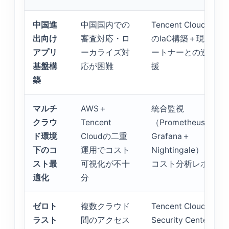
中国進
中国国内での
Tencent Cloud上で
出向け
審査対応・ロ
のIaC構築＋現地パ
アプリ
ーカライズ対
ートナーとの連携支
基盤構
応が困難
援
築
マルチ
AWS＋
統合監視
クラウ
Tencent
（Prometheus＋
ド環境
Cloudの二重
Grafana＋
下のコ
運用でコスト
Nightingale）＋月次
スト最
可視化が不十
コスト分析レポート
適化
分
ゼロト
複数クラウド
Tencent Cloud
ラスト
間のアクセス
Security Center連携