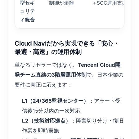
型セキ
制御が煩雑
＋SOC運用支援
ュリテ
ィ統合
Cloud Naviだから実現できる「安心・
最適・高速」の運用体制
単なるリセラーではなく、
Tencent Cloud開
発チーム直結の3階層運用体制
で、日本企業の
要件に真正に応えます：
L1（24/365監視センター）
：アラート受
信後15分以内の一次対応
L2（技術対応拠点）
：障害切り分け・復旧
作業を即時実施