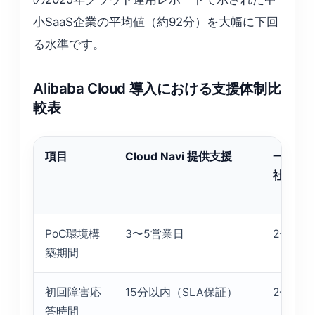
小SaaS企業の平均値（約92分）を大幅に下回
る水準です。
Alibaba Cloud 導入における支援体制比
較表
項目
Cloud Navi 提供支援
一般的
社対応
PoC環境構
3〜5営業日
2〜3週
築期間
初回障害応
15分以内（SLA保証）
2〜4時
答時間