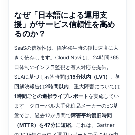
なぜ「日本語による運用支
援」がサービス信頼性を高め
るのか？
SaaSの信頼性は、障害発生時の復旧速度に大
きく依存します。Cloud Navi は、24時間365
日体制のインフラ監視と有⼈対応を提供。
SLAに基づく応答時間は
15分以内（LV1）
、初
回解決報告は
2時間以内
、重大障害については
1時間ごとの進捗ライブレポート
を実施してい
ます。グローバル大手化粧品メーカーのEC基
盤では、過去12か月間で
障害平均復旧時間
（MTTR）を47分に短縮
。これは、Gartner
の2025年クラウド運用レポートで示された中