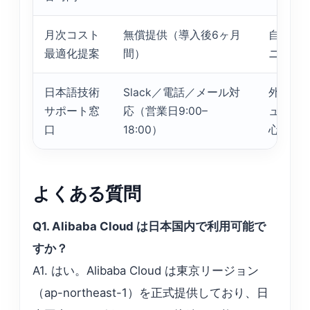
月次コスト
無償提供（導入後6ヶ月
自社エ
最適化提案
間）
ニア負
日本語技術
Slack／電話／メール対
外国語
サポート窓
応（営業日9:00–
ュメン
口
18:00）
心
よくある質問
Q1. Alibaba Cloud は日本国内で利用可能で
すか？
A1. はい。Alibaba Cloud は東京リージョン
（ap-northeast-1）を正式提供しており、日