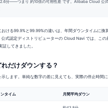
2.6分——つまり 約10倍の可用性差 です。Alibaba Cloud
顧
る99.9%と99.99%の違いは、年間ダウンタイムに換算する
Cloud 公式認定ディストリビューターの Cloud Navi 
実証してきました。
間でどれだけダウンする？
」を示します。単純な数字の差に見えても、実際の停止時間
ウンタイム
月間平均ダウン
約43.8分