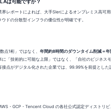
LAは可能ですか？
業界レポートによれば、大手SIerによるオンプレミス高可用
ラウドの分散型インフラの優位性が明確です。
「小数点1桁」ではなく、
年間約8時間のダウンタイム削減＝年
単に「技術的に可能な上限」ではなく、「自社のビジネス
接点がデジタル化された企業では、99.99%を前提とし
d をはじめ AWS・GCP・Tencent Cloud の各社公式認