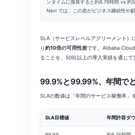
ンタイムに換算すると約8.76時間 vs 約5
Navi では、この差がビジネス継続性や
SLA（サービスレベルアグリーメント）におけ
り
約10倍の可用性差
です。Alibaba 
ることを、50社以上の導入実績を通じて
99.9%と99.99%、年
SLAの数値は「年間のサービス稼働率
SLA目標値
年間許容ダ
99.9%
約8.76時間