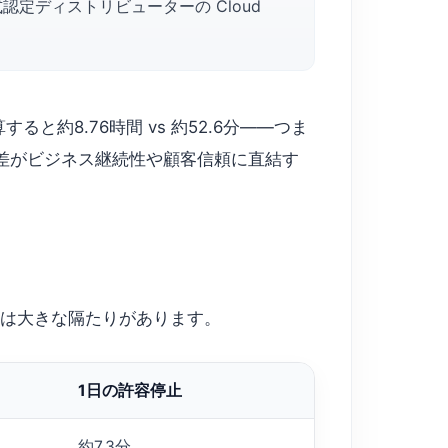
 公式認定ディストリビューターの Cloud
と約8.76時間 vs 約52.6分——つま
では、この差がビジネス継続性や顧客信頼に直結す
には大きな隔たりがあります。
1日の許容停止
約7.3分