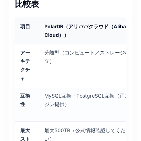
比較表
項目
PolarDB（アリババクラウド（Alibaba
Cloud））
アー
分離型（コンピュート／ストレージ独
キテ
立）
クチ
ャ
互換
MySQL互換・PostgreSQL互換（両エン
性
ジン提供）
最大
最大500TB（公式情報確認してくださ
スト
い）