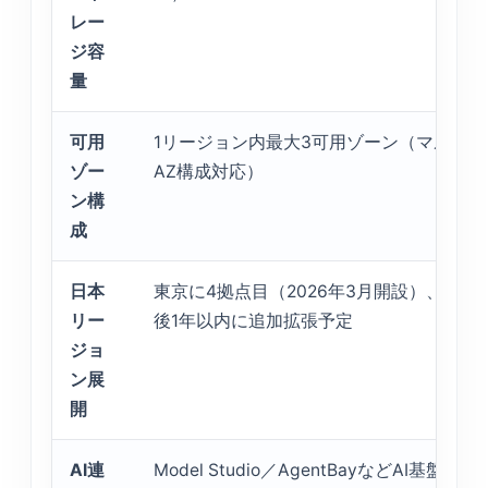
レー
ジ容
量
可用
1リージョン内最大3可用ゾーン（マルチ
ゾー
AZ構成対応）
ン構
成
日本
東京に4拠点目（2026年3月開設）、今
リー
後1年以内に追加拡張予定
ジョ
ン展
開
AI連
Model Studio／AgentBayなどAI基盤と