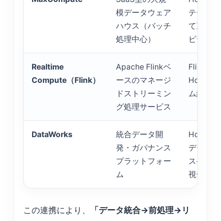
模データウェア
テーブル
ハウス（バッチ
て直接ク
処理中心）
ピー不要
Realtime
Apache Flinkベ
Flink
Compute（Flink）
ースのマネージ
Holog
ドストリーミン
ム結果を
グ処理サービス
DataWorks
統合データ開
Holog
発・ガバナンス
データ品
プラットフォー
スケジュ
ム
視化・制
この連携により、
「データ統合→前処理→リ