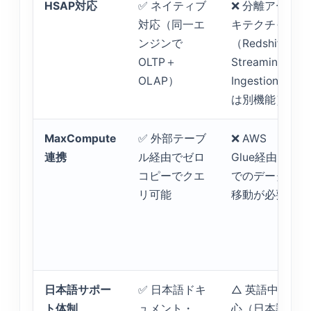
HSAP対応
✅ ネイティブ
❌ 分離アー
対応（同一エ
キテクチャ
ンジンで
（Redshift
OLTP＋
Streaming
OLAP）
Ingestion
は別機能）
MaxCompute
✅ 外部テーブ
❌ AWS
連携
ル経由でゼロ
Glue経由
コピーでクエ
でのデータ
リ可能
移動が必要
日本語サポー
✅ 日本語ドキ
△ 英語中
ト体制
ュメント・
心（日本語