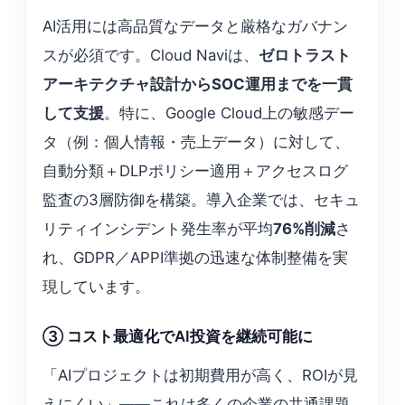
AI活用には高品質なデータと厳格なガバナン
スが必須です。Cloud Naviは、
ゼロトラスト
アーキテクチャ設計からSOC運用までを一貫
して支援
。特に、Google Cloud上の敏感デー
タ（例：個人情報・売上データ）に対して、
自動分類＋DLPポリシー適用＋アクセスログ
監査の3層防御を構築。導入企業では、セキュ
リティインシデント発生率が平均
76%削減
さ
れ、GDPR／APPI準拠の迅速な体制整備を実
現しています。
③ コスト最適化でAI投資を継続可能に
「AIプロジェクトは初期費用が高く、ROIが見
えにくい」——これは多くの企業の共通課題