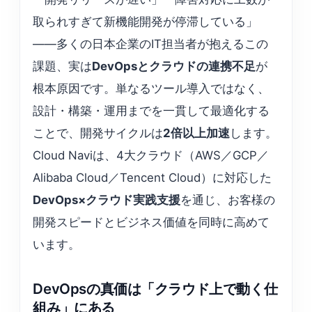
取られすぎて新機能開発が停滞している」
——多くの日本企業のIT担当者が抱えるこの
課題、実は
DevOpsとクラウドの連携不足
が
根本原因です。単なるツール導入ではなく、
設計・構築・運用までを一貫して最適化する
ことで、開発サイクルは
2倍以上加速
します。
Cloud Naviは、4大クラウド（AWS／GCP／
Alibaba Cloud／Tencent Cloud）に対応した
DevOps×クラウド実践支援
を通じ、お客様の
開発スピードとビジネス価値を同時に高めて
います。
DevOpsの真価は「クラウド上で動く仕
組み」にある