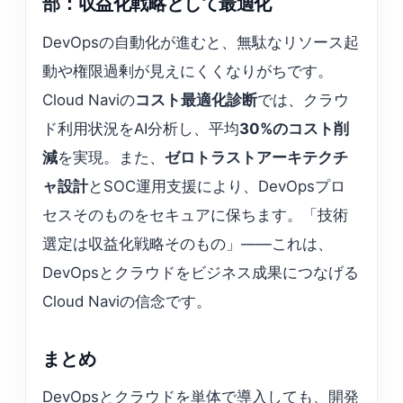
部：収益化戦略として最適化
DevOpsの自動化が進むと、無駄なリソース起
動や権限過剰が見えにくくなりがちです。
Cloud Naviの
コスト最適化診断
では、クラウ
ド利用状況をAI分析し、平均
30%のコスト削
減
を実現。また、
ゼロトラストアーキテクチ
ャ設計
とSOC運用支援により、DevOpsプロ
セスそのものをセキュアに保ちます。「技術
選定は収益化戦略そのもの」——これは、
DevOpsとクラウドをビジネス成果につなげる
Cloud Naviの信念です。
まとめ
DevOpsとクラウドを単体で導入しても、開発