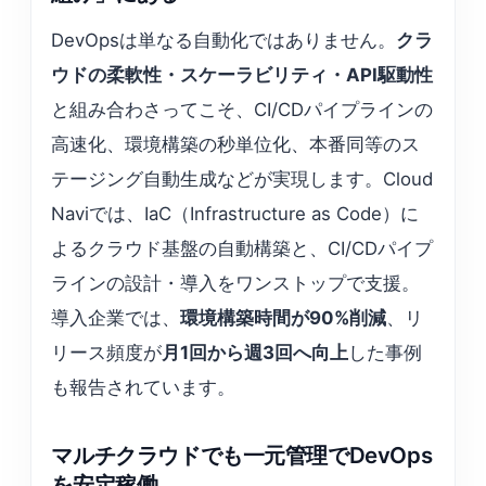
DevOpsは単なる自動化ではありません。
クラ
ウドの柔軟性・スケーラビリティ・API駆動性
と組み合わさってこそ、CI/CDパイプラインの
高速化、環境構築の秒単位化、本番同等のス
テージング自動生成などが実現します。Cloud
Naviでは、IaC（Infrastructure as Code）に
よるクラウド基盤の自動構築と、CI/CDパイプ
ラインの設計・導入をワンストップで支援。
導入企業では、
環境構築時間が90%削減
、リ
リース頻度が
月1回から週3回へ向上
した事例
も報告されています。
マルチクラウドでも一元管理でDevOps
を安定稼働