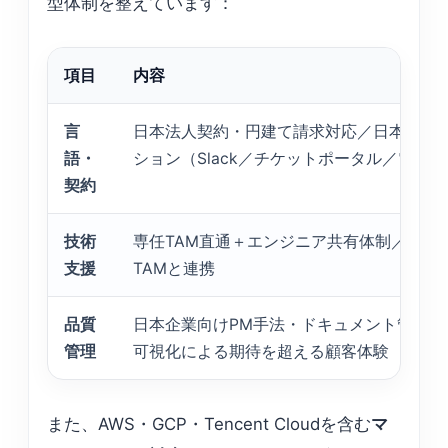
型体制を整えています：
項目
内容
言
日本法人契約・円建て請求対応／日本語に
語・
ション（Slack／チケットポータル／電話）
契約
技術
専任TAM直通＋エンジニア共有体制／Alibab
支援
TAMと連携
品質
日本企業向けPM手法・ドキュメント管理を
管理
可視化による期待を超える顧客体験
また、AWS・GCP・Tencent Cloudを含む
マ