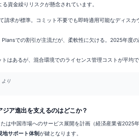
よる資金繰りリスクが懸念されています。
て請求が標準。コミット不要でも即時適用可能なディスカウント
やSavings Plansでの割引が主流だが、柔軟性に欠ける。20
統合メリットはあるが、混合環境でのライセンス管理コストが平
」より
南アジア進出を支えるのはどこか？
ANまたは中国市場へのサービス展開を計画（経済産業省202
現地サポート体制
が鍵となります。