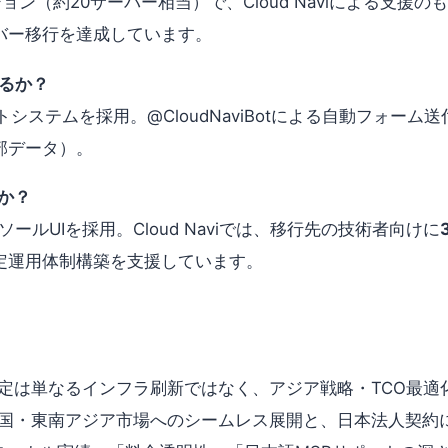
（約20サーバー相当）で、Cloud Naviによる支援の
バー移行を達成しています。
るか？
チケットシステムを採用。@CloudNaviBotによる自動フォー
内部データ）。
いか？
ンソールUIを採用。Cloud Naviでは、移行先の技術者向けに
定運用体制構築を支援しています。
選定は単なるインフラ刷新ではなく、アジア戦略・TCO最
udは、中国・東南アジア市場へのシームレス展開と、日本法人