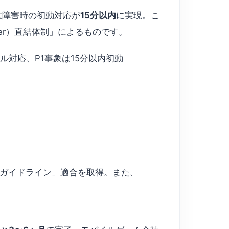
重大障害時の初動対応が
15分以内
に実現。こ
ager）直結体制」によるものです。
ネル対応、P1事象は15分以内初動
ービス安全ガイドライン」適合を取得。また、