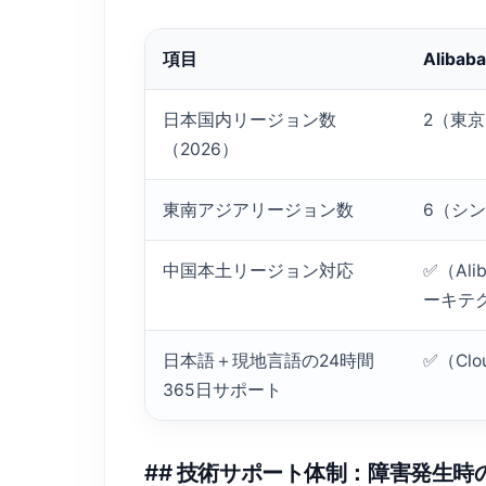
項目
Alibab
日本国内リージョン数
2（東
（2026）
東南アジアリージョン数
6（シ
中国本土リージョン対応
✅（Al
ーキテ
日本語＋現地言語の24時間
✅（Clo
365日サポート
## 技術サポート体制：障害発生