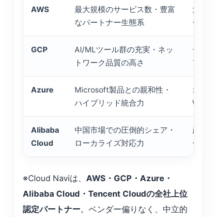
AWS
最大規模のサービス数・豊富
大規模
なパートナー生態系
ーバル
GCP
AI/MLツール群の充実・ネッ
データ
トワーク品質の高さ
アプリ
Azure
Microsoft製品との親和性・
オンプ
ハイブリッド統合力
Win
Alibaba
中国市場での圧倒的シェア・
越境E
Cloud
ローカライズ対応力
ービス
※Cloud Naviは、
AWS・GCP・Azure・
Alibaba Cloud・Tencent Cloudの全社上位
認定パートナー
。ベンダー偏りなく、中立的