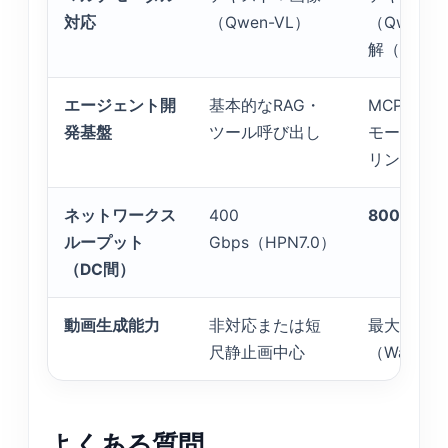
対応
（Qwen-VL）
（Qwen3
解（Qwen
エージェント開
基本的なRAG・
MCPプロ
発基盤
ツール呼び出し
モーダルR
リング
ネットワークス
400
800 Gbp
ループット
Gbps（HPN7.0）
（DC間）
動画生成能力
非対応または短
最大10秒
尺静止画中心
（Wan2.5
よくある質問