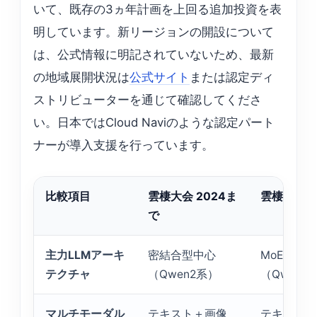
いて、既存の3ヵ年計画を上回る追加投資を表
明しています。新リージョンの開設について
は、公式情報に明記されていないため、最新
の地域展開状況は
公式サイト
または認定ディ
ストリビューターを通じて確認してくださ
い。日本ではCloud Naviのような認定パート
ナーが導入支援を行っています。
比較項目
雲棲大会 2024ま
雲棲大会 2
で
主力LLMアーキ
密結合型中心
MoE＋密
テクチャ
（Qwen2系）
（Qwen3
マルチモーダル
テキスト＋画像
テキスト