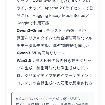
シップ「Qwen3-Max」を含む8サイズの
ラインナップ。Apache 2.0ライセンスで公
開され、Hugging Face／ModelScope／
Kaggleで利用可能
Qwen3-Omni
：テキスト・画像・音声・
動画をリアルタイムで統合処理可能なマル
チモーダルモデル。3D空間理解を備えた
Qwen3-VL
も同時リリース
Wan2.5
：最大10秒の音声付き動画クリッ
プを生成・編集可能な映像生成AIモデル
群。クリエイティブ業務やマーケティング
コンテンツ自動生成への応用が想定される
※ Qwen3のベンチマーク値（例：MMLU
81.05、GSM8K 91.81）は、各モデルの推論能