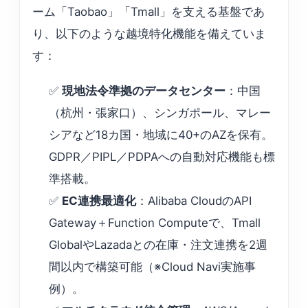
ーム「Taobao」「Tmall」を支える基盤であ
り、以下のような越境特化機能を備えていま
す：
✅
現地法令準拠のデータセンター
：中国
（杭州・張家口）、シンガポール、マレー
シアなど18カ国・地域に40+のAZを保有。
GDPR／PIPL／PDPAへの自動対応機能も標
準搭載。
✅
EC連携最適化
：Alibaba CloudのAPI
Gateway＋Function Computeで、Tmall
GlobalやLazadaとの在庫・注文連携を2週
間以内で構築可能（※Cloud Navi実施事
例）。