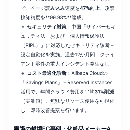
で、ページ読み込み速度を
47%向上
、攻撃
検知精度を**99.98%**達成。
🔹
セキュリティ対策
：中国「サイバーセキ
ュリティ法」および「個人情報保護法
（PIPL）」に対応したセキュリティ診断＋
設定自動化を実施。過去12か月間、クライ
アント零件の重大インシデント発生なし。
🔹
コスト最適化診断
：Alibaba Cloudの
「Savings Plans」＋Reserved Instances
活用で、年間クラウド費用を平均
31%削減
（実測値）。無駄なリソース使用を可視化
し、即時改善提案を行います。
実際の越境EC事例：化粧品メーカーA