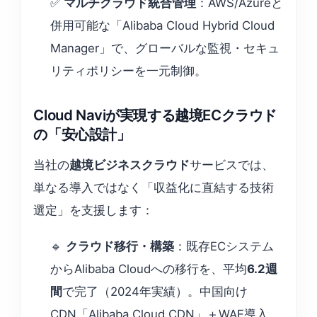
✅
マルチクラウド統合管理
：AWS/Azureと
併用可能な「Alibaba Cloud Hybrid Cloud
Manager」で、グローバルな監視・セキュ
リティポリシーを一元制御。
Cloud Naviが実現する越境ECクラウド
の「安心設計」
当社の
越境ビジネスクラウド
サービスでは、
単なる導入ではなく「収益化に直結する技術
選定」を支援します：
🔹
クラウド移行・構築
：既存ECシステム
からAlibaba Cloudへの移行を、平均
6.2週
間
で完了（2024年実績）。中国向け
CDN「Alibaba Cloud CDN」＋WAF導入