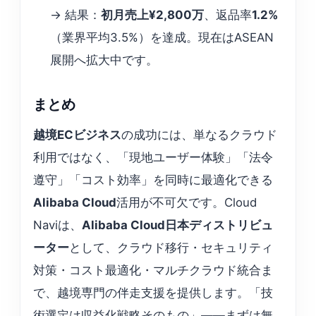
→ 結果：
初月売上¥2,800万
、返品率
1.2%
（業界平均3.5%）を達成。現在はASEAN
展開へ拡大中です。
まとめ
越境ECビジネス
の成功には、単なるクラウド
利用ではなく、「現地ユーザー体験」「法令
遵守」「コスト効率」を同時に最適化できる
Alibaba Cloud
活用が不可欠です。Cloud
Naviは、
Alibaba Cloud日本ディストリビュ
ーター
として、クラウド移行・セキュリティ
対策・コスト最適化・マルチクラウド統合ま
で、越境専門の伴走支援を提供します。「技
術選定は収益化戦略そのもの」——まずは無