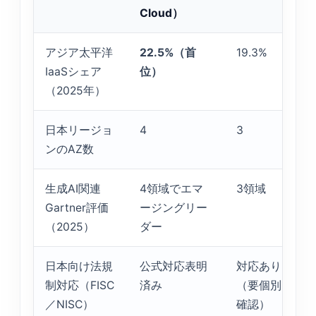
Cloud）
アジア太平洋
22.5%（首
19.3%
1
IaaSシェア
位）
（2025年）
日本リージョ
4
3
3
ンのAZ数
生成AI関連
4領域でエマ
3領域
3
Gartner評価
ージングリー
（2025）
ダー
日本向け法規
公式対応表明
対応あり
対
制対応（FISC
済み
（要個別
（
／NISC）
確認）
確