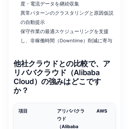
度・電流データを継続収集
異常パターンのクラスタリングと原因仮説
の自動提示
保守作業の最適スケジューリングを支援
し、非稼働時間（Downtime）削減に寄与
他社クラウドとの比較で、ア
リババクラウド（Alibaba
Cloud）の強みはどこです
か？
項目
アリババクラ
AWS
Mi
ウド
A
（Alibaba