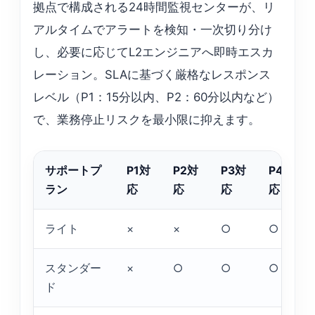
拠点で構成される24時間監視センターが、リ
アルタイムでアラートを検知・一次切り分け
し、必要に応じてL2エンジニアへ即時エスカ
レーション。SLAに基づく厳格なレスポンス
レベル（P1：15分以内、P2：60分以内など）
で、業務停止リスクを最小限に抑えます。
サポートプ
P1対
P2対
P3対
P4対
ラン
応
応
応
応
ライト
×
×
○
○
スタンダー
×
○
○
○
ド