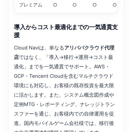
プレミアム
○
○
○
○
導入からコスト最適化までの一気通貫支
援
Cloud Naviは、単なる
アリババクラウド代理
店
ではなく、「導入→移行→運用→コスト最
適化」までを一気通貫でサポート。AWS・
GCP・Tencent Cloudを含むマルチクラウド
環境にも対応し、お客様の既存投資を最大限
に活かします。また、システム概念図作成や
定例MTG・レポーティング、ナレッジトラン
スファーを通じ、お客様内での自律運用を促
進。国内モバイルゲーム会社様では、移行後