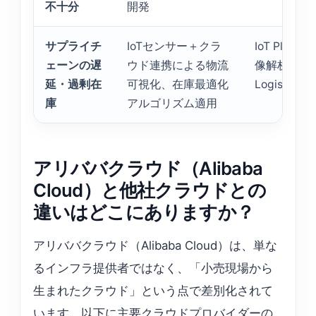
不十分
開発
サプライチ
IoTセンサー＋クラ
IoT Platfo
ェーンの遅
ウド連携による物流
像解析）、Ali
延・過剰在
可視化、在庫最適化
Logistics S
庫
アルゴリズム適用
アリババクラウド（Alibaba
Cloud）と他社クラウドとの
違いはどこにありますか？
アリババクラウド（Alibaba Cloud）は、単な
るインフラ提供者ではなく、「小売現場から
生まれたクラウド」という点で差別化されて
います。以下に主要クラウドプロバイダーの