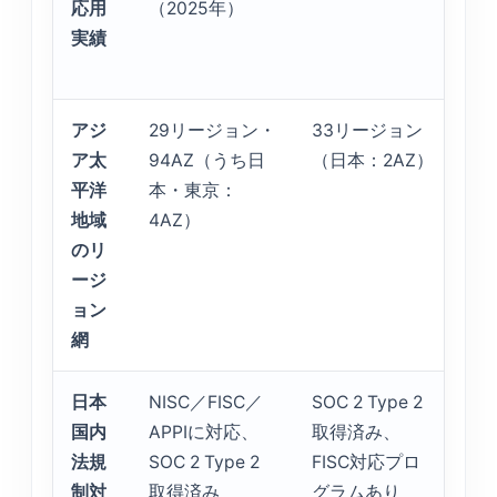
応用
（2025年）
L
実績
進
アジ
29リージョン・
33リージョン
3
ア太
94AZ（うち日
（日本：2AZ）
ョ
平洋
本・東京：
本
地域
4AZ）
のリ
ージ
ョン
網
日本
NISC／FISC／
SOC 2 Type 2
SO
国内
APPIに対応、
取得済み、
Ty
法規
SOC 2 Type 2
FISC対応プロ
得
制対
取得済み
グラムあり
FI