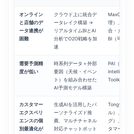
オンライン
クラウド上に統合デ
MaxCom
と店舗のデ
ータレイク構築 →
理）、Data
ータ連携が
リアルタイムBIとAI
合・ガバナン
困難
分析でO2O戦略を加
BI（可視化
速
需要予測精
時系列データ＋外部
PAI（Platfor
度が低い
要因（天候・イベン
Intelligen
ト）を組み合わせた
Toolkit
AI予測モデル構築
カスタマー
生成AIを活用したパ
Tongyi 
エクスペリ
ーソナライズド推
ル）、PAI-
エンスの個
薦、マルチチャネル
グ）、Intell
別最適化が
対応チャットボット
タマーサポ