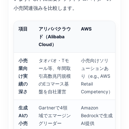
小売関連強みを比較します。
項目
アリババクラウ
AWS
Mi
ド（Alibaba
Az
Cloud）
小売
タオバオ・Tモ
小売向けソリ
Dy
業向
ール等、年間取
ューションあ
36
け実
引高数兆円規模
り（e.g., AWS
Co
績の
のEコマース基
Retail
と
深さ
盤を自社運営
Competency）
み
生成
Gartnerで4領
Amazon
Az
AIの
域でエマージン
Bedrockで生成
Op
小売
グリーダー
AI提供
Se