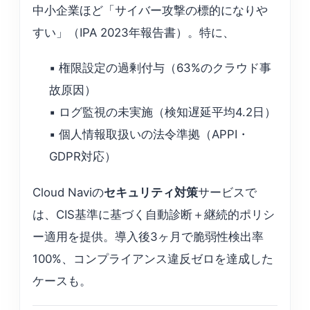
中小企業ほど「サイバー攻撃の標的になりや
すい」（IPA 2023年報告書）。特に、
▪️ 権限設定の過剰付与（63%のクラウド事
故原因）
▪️ ログ監視の未実施（検知遅延平均4.2日）
▪️ 個人情報取扱いの法令準拠（APPI・
GDPR対応）
Cloud Naviの
セキュリティ対策
サービスで
は、CIS基準に基づく自動診断＋継続的ポリシ
ー適用を提供。導入後3ヶ月で脆弱性検出率
100%、コンプライアンス違反ゼロを達成した
ケースも。