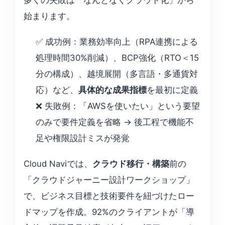
多くの失敗は「なんとなくクラウド化」から
始まります。
✅ 成功例：業務効率向上（RPA連携による
処理時間30%削減）、BCP強化（RTO＜15
分の構成）、越境展開（多言語・多通貨対
応）など、
具体的な成果指標
を最初に定義
❌ 失敗例：「AWSを使いたい」という要望
のみで要件定義を省略 → 後工程で機能不
足や権限設計ミスが発覚
Cloud Naviでは、
クラウド移行・構築
前の
「クラウドジャーニー設計ワークショップ」
で、ビジネス目標と技術要件を紐づけたロー
ドマップを作成。92%のクライアントが「導