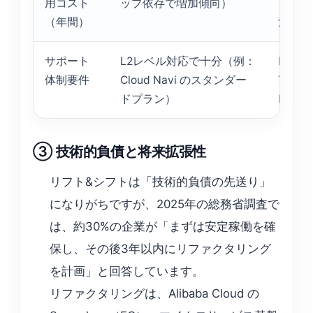
用コスト
ップ依存で増加傾向）
ング・
（年間）
減）
サポート
L2レベル対応で十分（例：
L3〜
体制要件
Cloud Navi のスタンダー
TAM（T
ドプラン）
Mana
③ 技術的負債と将来拡張性
リフト&シフトは「技術的負債の先送り」
になりがちですが、2025年の総務省調査で
は、約30%の企業が「まずは安定稼働を確
保し、その後3年以内にリファクタリング
を計画」と回答しています。
リファクタリングは、Alibaba Cloud の