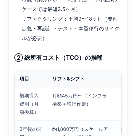
ケースでは最短2.5ヶ月）
リファクタリング：平均9〜18ヶ月（要件
定義・再設計・テスト・本番移行のサイク
ルが必要）
② 総所有コスト（TCO）の推移
項目
リフト&シフト
リファ
初期導入
月額45万円〜（インフラ
月額1
費用（月
構築＋移行作業）
発・検
額換算）
3年後の運
約1,800万円（スケールア
約95