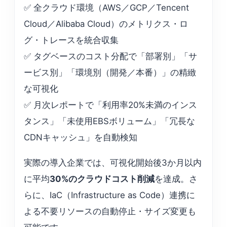
✅ 全クラウド環境（AWS／GCP／Tencent
Cloud／Alibaba Cloud）のメトリクス・ロ
グ・トレースを統合収集
✅ タグベースのコスト分配で「部署別」「サ
ービス別」「環境別（開発／本番）」の精緻
な可視化
✅ 月次レポートで「利用率20%未満のインス
タンス」「未使用EBSボリューム」「冗長な
CDNキャッシュ」を自動検知
実際の導入企業では、可視化開始後3か月以内
に平均
30%のクラウドコスト削減
を達成。さ
らに、IaC（Infrastructure as Code）連携に
よる不要リソースの自動停止・サイズ変更も