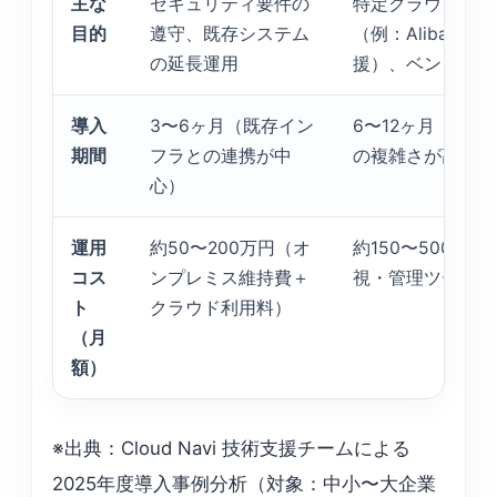
主な
セキュリティ要件の
特定クラウドの技
目的
遵守、既存システム
（例：Alibaba 
の延長運用
援）、ベンダーロ
導入
3〜6ヶ月（既存イン
6〜12ヶ月（AP
期間
フラとの連携が中
の複雑さが高い）
心）
運用
約50〜200万円（オ
約150〜500万
コス
ンプレミス維持費＋
視・管理ツール導
ト
クラウド利用料）
（月
額）
※出典：Cloud Navi 技術支援チームによる
2025年度導入事例分析（対象：中小〜大企業