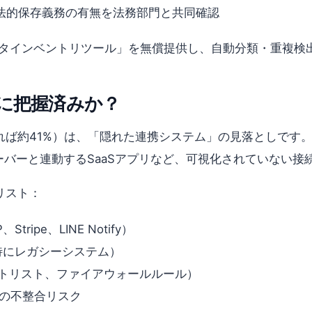
法的保存義務の有無を法務部門と共同確認
で「データインベントリツール」を無償提供し、自動分類・重
に把握済みか？
れば約41%）は、「隠れた連携システム」の見落としです
サーバーと連動するSaaSアプリなど、可視化されていない
リスト：
ripe、LINE Notify）
特にレガシーシステム）
イトリスト、ファイアウォールルール）
の不整合リスク