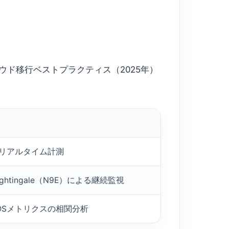
ラウド移行ベストプラクティス（2025年）
るリアルタイム計測
＋Nightingale（N9E）による継続監視
RDSメトリクスの相関分析