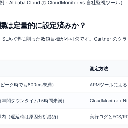
aba Cloud の CloudMonitor vs 自社監視ツール）
標は定量的に設定済みか？
LA水準に則った数値目標が不可欠です。Gartner のク
：
測定方法
（ピーク時でも800ms未満）
APMツールによ
上（年間ダウンタイム1.5時間未満）
CloudMonitor
%以内（遅延時は原因分析必須）
実行ログとECS/