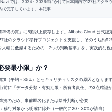
 Navi では、2024～2026年にかけて日本国内で127社
算内で完了しています。本記事
質」に8割以上依存します。Alibaba Cloud 公式認定デ
で127社のクラウド移行プロジェクトを支援し、そのうち約
を大幅に低減するための「7つの判断基準」を、実践的な視
必要最小限」か？
増加（平均＋35%）とセキュリティリスクの原因となりま
移行前に「データ分類・有効期限・所有者責任」の3点確認
PPI準拠のため、事前匿名化または除外判断が必要
：移行対象から明確に除外（一般的に20～30%が該当）