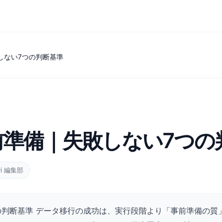
しない7つの判断基準
前準備｜失敗しない7つの
vi 編集部
断基準 データ移行の成功は、実行段階より「事前準備の質」に8割以