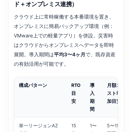
ド＋オンプレミス連携）
クラウド上に常時稼働する本番環境を置き、
オンプレミスに簡易バックアップ環境（例：
VMware上での軽量アプリ）を併設。災害時
はクラウドからオンプレミスへデータを即時
展開。導入期間は
平均3〜4ヶ月
で、既存資産
の有効活用が可能です。
構成パターン
RTO
導
月額コ
目
入
スト増
安
期
加目安
間
単一リージョンAZ
15
1〜
5〜15