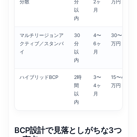
分散
分
2ヶ
万円
以
月
内
マルチリージョンア
30
4〜
30〜80
クティブ／スタンバ
分
6ヶ
万円
イ
以
月
内
ハイブリッドBCP
2時
3〜
15〜40
間
4ヶ
万円
以
月
内
BCP設計で見落としがちな3つ