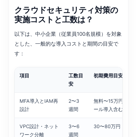
クラウドセキュリティ対策の
実施コストと工数は？
以下は、中小企業（従業員100名規模）を対象
とした、一般的な導入コストと期間の目安で
す：
項目
工数目
初期費用目安
安
MFA導入とIAM再
2〜3
無料〜15万円（ツ
設計
週間
ール導入含む）
VPC設計・ネット
3〜6
30〜80万円
ワーク分離
週間