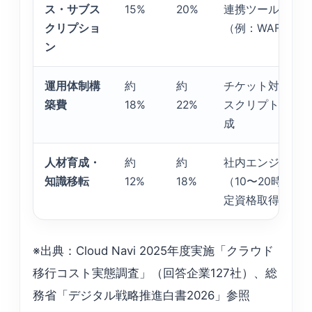
ス・サブス
15%
20%
連携ツール、セ
クリプショ
（例：WAF月額
ン
運用体制構
約
約
チケット対応体制
築費
18%
22%
スクリプト開発
成
人材育成・
約
約
社内エンジニア
知識移転
12%
18%
（10〜20時間／
定資格取得支援
※出典：Cloud Navi 2025年度実施「クラウド
移行コスト実態調査」（回答企業127社）、総
務省「デジタル戦略推進白書2026」参照