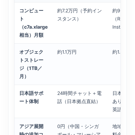
コンピュー
約7.2万円（予約イン
約9.5万円
ト
スタンス）
（Reserv
（c7a.xlarge
Instance
相当）月額
オブジェク
約1.1万円
約1.4万円
トストレー
ジ（1TB／
月）
日本語サポ
24時間チャット＋電
日本語対
ート体制
話（日本拠点直結）
あり（一
英語混在
アジア展開
0円（中国・シンガ
地域間転
時の追加コ
ポール・マレーシア
料金＋20