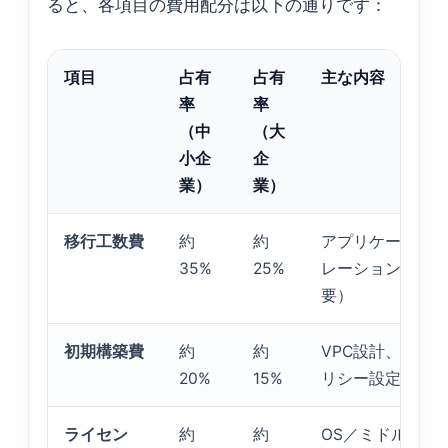
ると、各項目の費用配分は以下の通りです：
項目
占有
占有
主な内容
率
率
（中
（大
小企
企
業）
業）
移行工数費
約
約
アプリケーション
35%
25%
レーション、テス
要）
初期構築費
約
約
VPC設計、ネッ
20%
15%
リシー設定、監
ライセン
約
約
OS／ミドルウェ