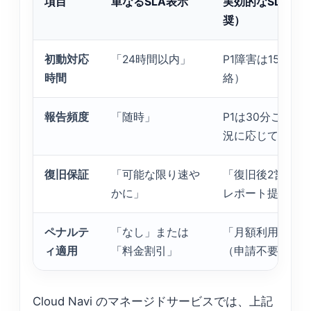
項目
単なるSLA表示
実効的なSLA条項（C
奨）
初動対応
「24時間以内」
P1障害は15分以
時間
絡）
報告頻度
「随時」
P1は30分ごと、
況に応じて電話
復旧保証
「可能な限り速や
「復旧後2営業日
かに」
レポート提出」
ペナルテ
「なし」または
「月額利用料の1
ィ適用
「料金割引」
（申請不要）」
Cloud Navi のマネージドサービスでは、上記