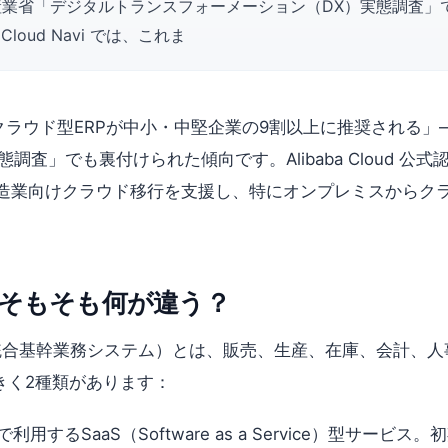
業省「デジタルトランスフォーメーション（DX）実態調査」でも
loud Navi では、これま
クラウド型ERPが中小・中堅企業の9割以上に推奨される」
」でも裏付けられた傾向です。Alibaba Cloud 公式認定
製造業向けクラウド移行を支援し、特にオンプレミスからク
そもそも何が違う？
 Planning：統合基幹業務システム）とは、販売、生産、在庫
きく2種類があります：
用するSaaS（Software as a Service）型サ