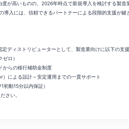
度が高いものの、2026年時点で新規導入を検討する製造
型の導入には、信頼できるパートナーによる段階的支援が鍵
loud 日本公式認定ディストリビューターとして、製造業向けに以下
クゼロ）
ドからの移行補助金制度
 Manager）による設計～安定運用までの一貫サポート
P1初動15分以内保証）
せください。