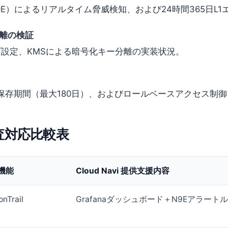
ngale（N9E）によるリアルタイム脅威検知、および24時間365
離の検証
プ設定、KMSによる暗号化キー分離の実装状況。
Trailログの保存期間（最大180日）、およびロールベースアクセス
の監査対応比較表
準機能
Cloud Navi 提供支援内容
nTrail
Grafanaダッシュボード＋N9Eアラート