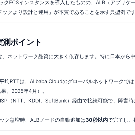
ックECSインスタンスを導入したものの、ALB（アプリ
ペックより設計と運用」が本質であることを示す典型例で
実測ポイント
は、ネットワーク品質に大きく依存します。特に日本から
RTTは、Alibaba Cloudのグローバルネットワークでは*
結果、2025年4月）。
SP（NTT、KDDI、SoftBank）経由で接続可能で、障
ック急増時、ALBノードの自動追加は
30秒以内
で完了し、