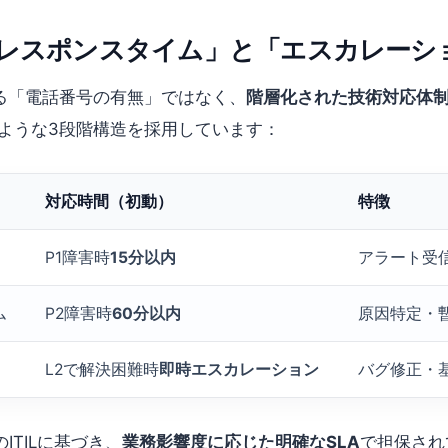
レスポンスタイム」と「エスカレーシ
る「電話番号の有無」ではなく、
階層化された技術対応体
以下のような3段階構造を採用しています：
対応時間（初動）
特徴
P1障害時
15分以内
アラート受信
ム
P2障害時
60分以内
原因特定・
）
L2で解決困難時
即時エスカレーション
バグ修正・
ITILに基づき、
業務影響度に応じた明確なSLA
で担保され