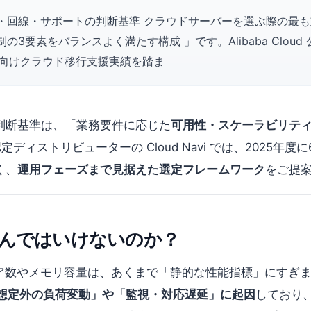
・回線・サポートの判断基準 クラウドサーバーを選ぶ際の最
要素をバランスよく満たす構成 」です。Alibaba Cloud 
企業向けクラウド移行支援実績を踏ま
判断基準は、「業務要件に応じた
可用性・スケーラビリティ
 公式認定ディストリビューターの Cloud Navi では、202
く、
運用フェーズまで見据えた選定フレームワーク
をご提
んではいけないのか？
ア数やメモリ容量は、あくまで「静的な性能指標」にすぎません。
「想定外の負荷変動」や「監視・対応遅延」に起因
しており