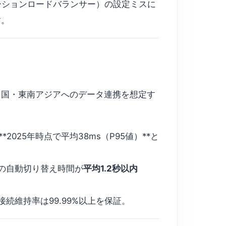
ケーションロードバランサー）の設定ミスに
す。
中国・東南アジアへのデータ連携を想定す
*2025年時点で平均38ms（P95値）**と
害時の自動切り替え時間が
平均1.2秒以内
接続維持率は99.99%以上を保証。