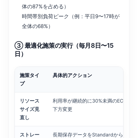
体の87%を占める）
時間帯別負荷ピーク（例：平日9〜17時が
全体の68%）
③ 最適化施策の実行（毎月8日〜15
日）
施策タイ
具体的アクション
プ
リソース
利用率が継続的に30%未満のECSを1
サイズ見
下方変更
直し
ストレー
長期保存データをStandardから