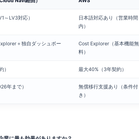
（Cloud Navi経由）
AWS
V1～LV3対応）
日本語対応あり（営業時間
内）
Explorer＋独自ダッシュボー
Cost Explorer（基本機能無
料）
契約）
最大40%（3年契約）
026年まで）
無償移行支援あり（条件付
き）
の企業に最も効果がありますか？