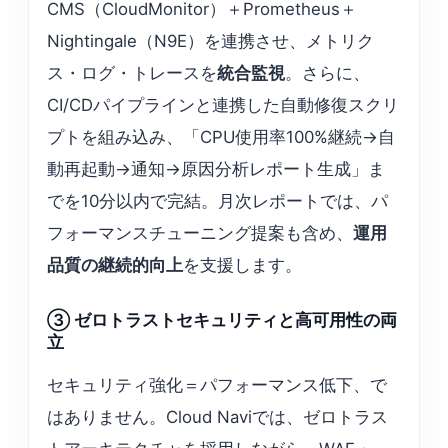
CMS（CloudMonitor）＋Prometheus＋
Nightingale（N9E）を連携させ、メトリク
ス・ログ・トレースを
統合監視
。さらに、
CI/CDパイプラインと連携した自動修復スクリ
プトを組み込み、「CPU使用率100%継続→自
動再起動→通知→原因分析レポート生成」ま
でを10分以内で完結。月次レポートでは、パ
フォーマンスチューニング提案も含め、
運用
品質の継続的向上
を支援します。
③ ゼロトラストセキュリティと高可用性の両
立
セキュリティ強化＝パフォーマンス低下、で
はありません。Cloud Naviでは、ゼロトラス