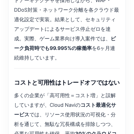
トアーキテクチャを採用しながら、WAF・
DDoS対策・ネットワーク分離を各クラウド最
適化設定で実装。結果として、セキュリティ
アップデートによるサービス停止ゼロを達
成。実際、ゲーム業界向け導入案件では、
ピ
ーク負荷時でも99.995%の稼働率
を6ヶ月連
続維持しています。
コストと可用性はトレードオフではない
多くの企業が「高可用性＝コスト増」と誤解
していますが、Cloud Naviの
コスト最適化サ
ービス
では、リソース使用状況の可視化・分
析を通じて、無駄な冗長構成を排除しつつ、
必要な可用性を確保。平均
30%のクラウドコ