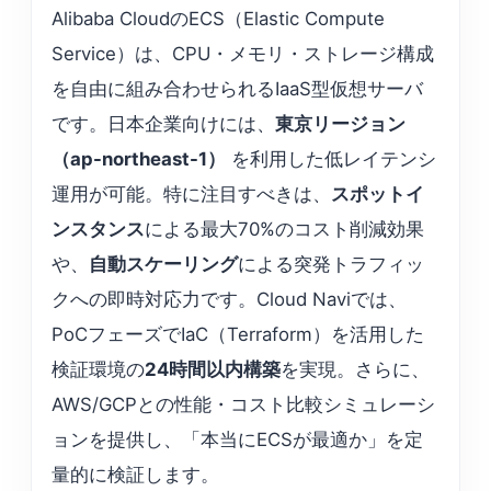
Alibaba CloudのECS（Elastic Compute
Service）は、CPU・メモリ・ストレージ構成
を自由に組み合わせられるIaaS型仮想サーバ
です。日本企業向けには、
東京リージョン
（ap-northeast-1）
を利用した低レイテンシ
運用が可能。特に注目すべきは、
スポットイ
ンスタンス
による最大70%のコスト削減効果
や、
自動スケーリング
による突発トラフィッ
クへの即時対応力です。Cloud Naviでは、
PoCフェーズでIaC（Terraform）を活用した
検証環境の
24時間以内構築
を実現。さらに、
AWS/GCPとの性能・コスト比較シミュレーシ
ョンを提供し、「本当にECSが最適か」を定
量的に検証します。