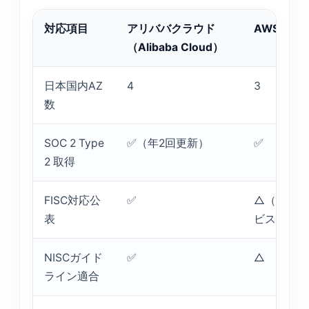
対応項目
アリババクラウド
AWS
（Alibaba Cloud）
日本国内AZ
4
3
数
SOC 2 Type
✅（年2回更新）
✅
2 取得
FISC対応公
✅
△（一部
表
ビスのみ
NISCガイド
✅
△
ライン適合