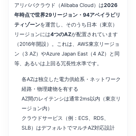
アリババクラウド（Alibaba Cloud）は
2026
年時点で世界29リージョン・94アベイラビリ
ティゾーン
を運営し、そのうち日本（東京）
リージョンには
4つのAZ
が配置されています
（2016年開設）。これは、AWS東京リージョ
ン（3 AZ）やAzure Japan East（4 AZ）と同
等、あるいは上回る冗長性水準です。
各AZは独立した電力供給系・ネットワーク
経路・物理建物を有する
AZ間のレイテンシは通常2ms以内（東京リ
ージョン内）
クラウドサービス（例：ECS、RDS、
SLB）はデフォルトでマルチAZ対応設計