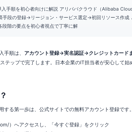
）の導入手順を初心者向けに解説 アリババクラウド（Alibaba C
済手段の登録→リージョン・サービス選定→初回リソース作成 
、各段階の要点を初心者視点で丁寧に解
の導入手順は、
アカウント登録→実名認証→クレジットカード
5ステップで完了します。日本企業のIT担当者が安心して
？
d）を利用する第一歩は、公式サイトでの無料アカウント登録です
acloud.com/）へアクセスし、「今すぐ登録」をクリック