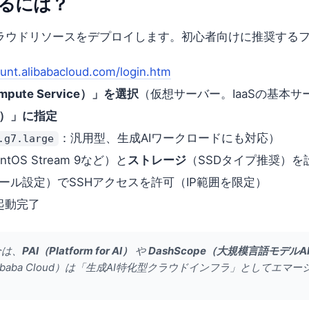
るには？
ラウドリソースをデプロイします。初心者向けに推奨する
ount.alibabacloud.com/login.htm
pute Service）」を選択
（仮想サーバー。IaaSの基本サ
yo）」に指定
：汎用型、生成AIワークロードにも対応）
.g7.large
entOS Stream 9など）と
ストレージ
（SSDタイプ推奨）を
ール設定）でSSHアクセスを許可（IP範囲を限定）
起動完了
合は、
PAI（Platform for AI）
や
DashScope（大規模言語モデルA
ibaba Cloud）は「生成AI特化型クラウドインフラ」としてエ