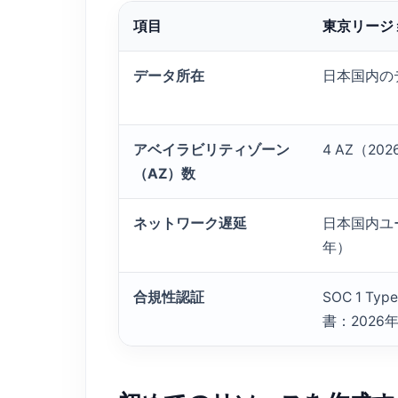
項目
東京リージ
データ所在
日本国内の
アベイラビリティゾーン
4 AZ（20
（AZ）数
ネットワーク遅延
日本国内ユー
年）
合規性認証
SOC 1 Ty
書：2026