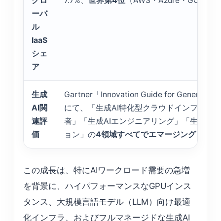
グロ
7.7%、
世界第4位
（AWS・Azure・GCPに
ーバ
ル
IaaS
シェ
ア
生成
Gartner「Innovation Guide for Generat
AI関
にて、「生成AI特化型クラウドインフラ」「
連評
者」「生成AIエンジニアリング」「生成AI
価
ョン」の
4領域すべてでエマージングリーダ
この成長は、特にAIワークロード需要の急増
を背景に、ハイパフォーマンスなGPUインス
タンス、大規模言語モデル（LLM）向け最適
化インフラ、およびフルマネージドな生成AI