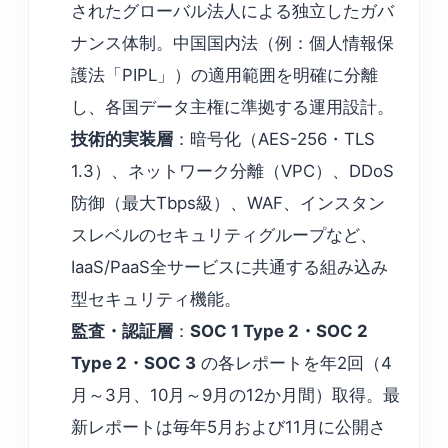
されたグローバル法人による独立したガバ
ナンス体制。中国国内法（例：個人情報保
護法「PIPL」）の適用範囲を明確に分離
し、各国データ主権に準拠する運用設計。
技術的実装層
：暗号化（AES-256・TLS
1.3）、ネットワーク分離（VPC）、DDoS
防御（最大Tbps級）、WAF、インスタン
スレベルのセキュリティグループなど、
IaaS/PaaS全サービスに共通する組み込み
型セキュリティ機能。
監査・認証層
：
SOC 1 Type 2・SOC 2
Type 2・SOC 3
の各レポートを年2回（4
月～3月、10月～9月の12か月間）取得。最
新レポートは毎年5月および11月に公開さ