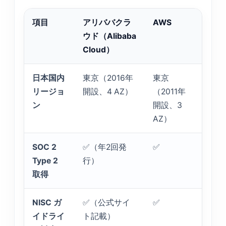
項目
アリババクラ
AWS
Micr
ウド（Alibaba
Azur
Cloud）
日本国内
東京（2016年
東京
東京
リージョ
開設、4 AZ）
（2011年
（20
ン
開設、3
開設
AZ）
AZ）
SOC 2
✅（年2回発
✅
✅
Type 2
行）
取得
NISC ガ
✅（公式サイ
✅
✅
イドライ
ト記載）