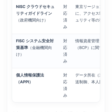
NISC クラウドセキュ
対
東京リージョンでの
リティガイドライン
応
に、アクセス制御・
（政府機関向け）
済
ュリティ等の要件を
み
FISC システム安全対
対
情報資産管理・脆弱
策基準
（金融機関向
応
（BCP）に関する
け）
済
み
個人情報保護法
対
データ所在（東京リ
（APPI）
応
送制御、本人同意管
済
み