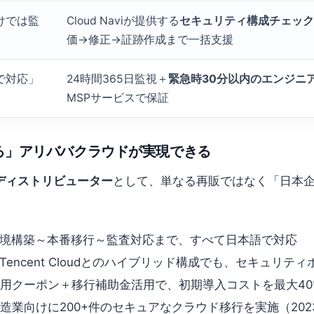
けでは監
Cloud Naviが提供する
セキュリティ構成チェック
価→修正→証跡作成まで一括支援
で対応」
24時間365日監視＋
緊急時30分以内のエンジニ
MSPサービスで保証
して使える」アリババクラウドが実現できる
式認定ディストリビューター
として、単なる再販ではなく「日本
環境構築～本番移行～監査対応まで、すべて日本語で対応
P/Tencent Cloudとのハイブリッド構成でも、セキュリ
用クーポン＋移行補助金活用で、初期導入コストを最大40%
造業向けに200+件のセキュアなクラウド移行を実施（2023–