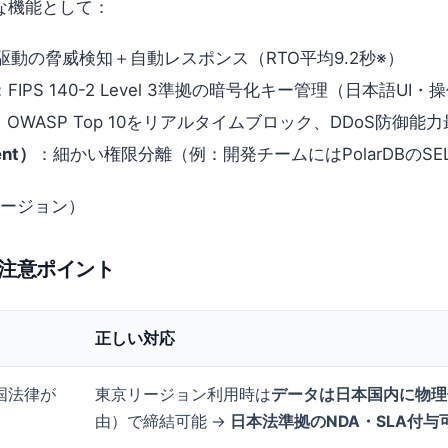
な機能として：
I駆動の脅威検知＋自動レスポンス（RTO平均9.2秒※）
：FIPS 140-2 Level 3準拠の暗号化キー管理（日本語UI
：OWASP Top 10をリアルタイムブロック、DDoS防御能力最
ent）
：細かい権限分離（例：開発チームにはPolarDBのSE
京リージョン）
の注意ポイント
正しい対応
国法律が
東京リージョン利用時は
データは日本国内に物理
由）で締結可能 →
日本法準拠のNDA・SLA付与