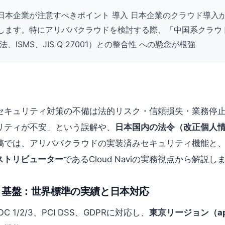
日本企業が注意すべきポイント 導入 日本企業のクラウド導入
します。特にアリババクラウドを検討する際、「中国系クラウ
ISMS、JIS Q 27001）との整合性 への懸念が根強
セキュリティ対策の不備は法的リスク・信頼損失・業務停
リティが不安」という誤解や、
日本国内の法令（改正個人情報保
稿では、アリババクラウドの実装済みセキュリティ機能と、
ディストリビューター
であるCloud Naviの実務視点から解説し
ティ基盤：世界標準の実績と日本対応
C 1/2/3、PCI DSS、GDPRに対応し、
東京リージョン（ap-