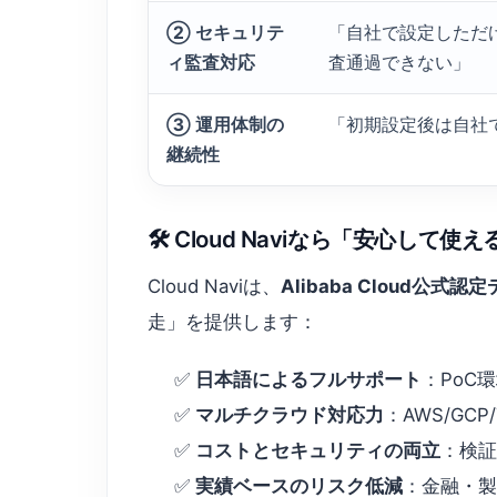
② セキュリテ
「自社で設定しただ
ィ監査対応
査通過できない」
③ 運用体制の
「初期設定後は自社
継続性
🛠️ Cloud Naviなら「安心
Cloud Naviは、
Alibaba Cloud公
走」を提供します：
✅
日本語によるフルサポート
：PoC
✅
マルチクラウド対応力
：AWS/GC
✅
コストとセキュリティの両立
：検証
✅
実績ベースのリスク低減
：金融・製