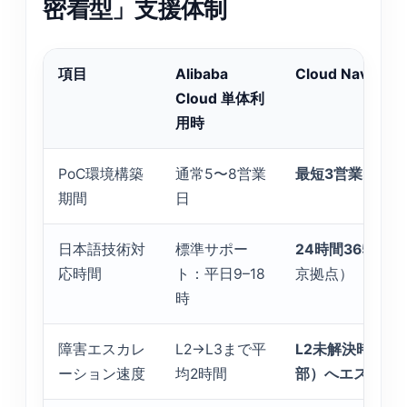
密着型」支援体制
項目
Alibaba
Cloud Navi 
Cloud 単体利
用時
PoC環境構築
通常5〜8営業
最短3営業日
（ハ
期間
日
日本語技術対
標準サポー
24時間365日L
応時間
ト：平日9–18
京拠点）
時
障害エスカレ
L2→L3まで平
L2未解決時は即
ーション速度
均2時間
部）へエスカレ