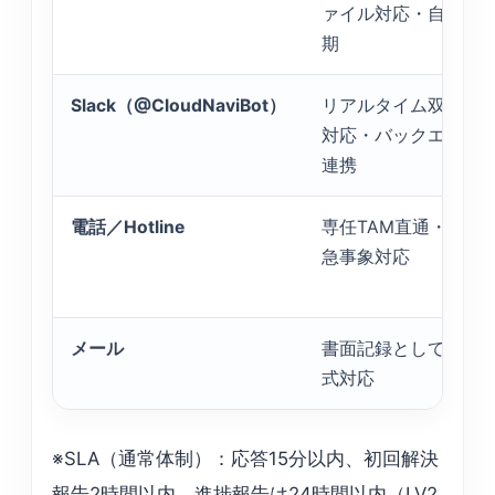
ァイル対応・自動同
期
Slack（@CloudNaviBot）
リアルタイム双方向
対応・バックエンド
連携
電話／Hotline
専任TAM直通・P1緊
急事象対応
メール
書面記録としての正
式対応
※SLA（通常体制）：応答15分以内、初回解決
報告2時間以内、進捗報告は24時間以内（LV2